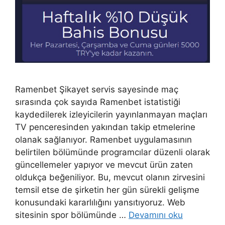
Ramenbet Şikayet servis sayesinde maç
sırasında çok sayıda Ramenbet istatistiği
kaydedilerek izleyicilerin yayınlanmayan maçları
TV penceresinden yakından takip etmelerine
olanak sağlanıyor. Ramenbet uygulamasının
belirtilen bölümünde programcılar düzenli olarak
güncellemeler yapıyor ve mevcut ürün zaten
oldukça beğeniliyor. Bu, mevcut olanın zirvesini
temsil etse de şirketin her gün sürekli gelişme
konusundaki kararlılığını yansıtıyoruz. Web
sitesinin spor bölümünde …
Devamını oku