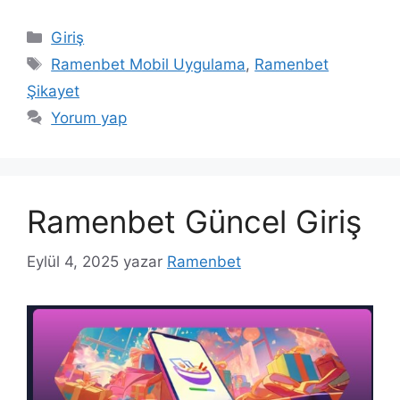
Kategoriler
Giriş
Etiketler
Ramenbet Mobil Uygulama
,
Ramenbet
Şikayet
Yorum yap
Ramenbet Güncel Giriş
Eylül 4, 2025
yazar
Ramenbet