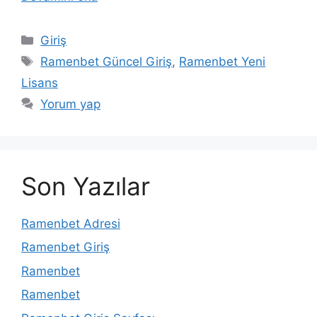
Kategoriler
Giriş
Etiketler
Ramenbet Güncel Giriş
,
Ramenbet Yeni
Lisans
Yorum yap
Son Yazılar
Ramenbet Adresi
Ramenbet Giriş
Ramenbet
Ramenbet