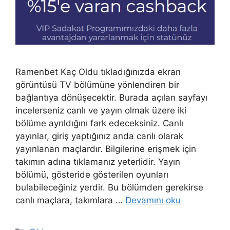
Ramenbet Kaç Oldu tıkladığınızda ekran
görüntüsü TV bölümüne yönlendiren bir
bağlantıya dönüşecektir. Burada açılan sayfayı
incelerseniz canlı ve yayın olmak üzere iki
bölüme ayrıldığını fark edeceksiniz. Canlı
yayınlar, giriş yaptığınız anda canlı olarak
yayınlanan maçlardır. Bilgilerine erişmek için
takımın adına tıklamanız yeterlidir. Yayın
bölümü, gösteride gösterilen oyunları
bulabileceğiniz yerdir. Bu bölümden gerekirse
canlı maçlara, takımlara …
Devamını oku