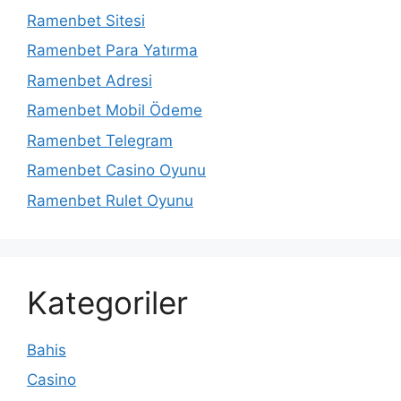
Ramenbet Sitesi
Ramenbet Para Yatırma
Ramenbet Adresi
Ramenbet Mobil Ödeme
Ramenbet Telegram
Ramenbet Casino Oyunu
Ramenbet Rulet Oyunu
Kategoriler
Bahis
Casino