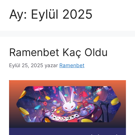
Ay:
Eylül 2025
Ramenbet Kaç Oldu
Eylül 25, 2025
yazar
Ramenbet