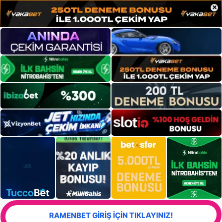
×
RAMENBET GİRİŞ İÇİN TIKLAYINIZ!