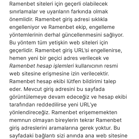
Ramenbet siteleri için geçerli olabilecek
sınırlamalar ve uyarıların farkında olmak
önemlidir. Ramenbet giriş adresi sıklıkla
engelleniyor ve Ramenbet ekip, engelleme
yöntemlerinin derhal güncellenmesini sağlıyor.
Bu yöntem tüm yetişkin web siteleri için
geçerlidir. Ramenbet giriş URL’si engellenirse,
hemen yeni bir geçici adres verilecek ve
Ramenbet hesap işlemleri
kullanıcının resmi
web sitesine erişmesine izin verilecektir.
Ramenbet hesap ekibi lütfen bildirimi talep
eder. Mevcut giriş adresini bu sayfada
görüntülemeye devam edeceğiz ve hesap ekibi
tarafından reddedilirse yeni URL’ye
yönlendireceğiz. Ramenbet erişememekten
memnun olmayan bireylerin tekrar Ramenbet
giriş adreslerini aramalarına gerek yoktur. Bu
sayfadaki bağlantı sizi anında ana web sitesine