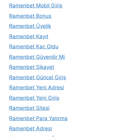
Ramenbet Mobil Giriş
Ramenbet Bonus
Ramenbet Üyelik
Ramenbet Kayıt
Ramenbet Kaç Oldu
Ramenbet Güvenilir Mi
Ramenbet Şikayet
Ramenbet Güncel Giriş
Ramenbet Yeni Adresi
Ramenbet Yeni Giriş
Ramenbet Sitesi
Ramenbet Para Yatırma
Ramenbet Adresi