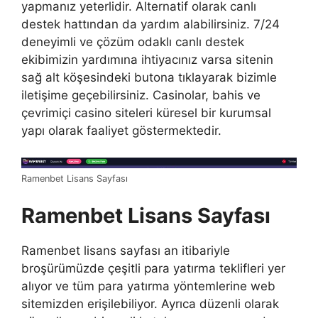
yapmanız yeterlidir. Alternatif olarak canlı
destek hattından da yardım alabilirsiniz. 7/24
deneyimli ve çözüm odaklı canlı destek
ekibimizin yardımına ihtiyacınız varsa sitenin
sağ alt köşesindeki butona tıklayarak bizimle
iletişime geçebilirsiniz. Casinolar, bahis ve
çevrimiçi casino siteleri küresel bir kurumsal
yapı olarak faaliyet göstermektedir.
Ramenbet Lisans Sayfası
Ramenbet Lisans Sayfası
Ramenbet lisans sayfası an itibariyle
broşürümüzde çeşitli para yatırma teklifleri yer
alıyor ve tüm para yatırma yöntemlerine web
sitemizden erişilebiliyor. Ayrıca düzenli olarak