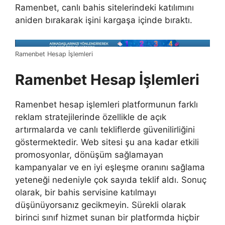
Ramenbet, canlı bahis sitelerindeki katılımını
aniden bırakarak işini kargaşa içinde bıraktı.
Ramenbet Hesap İşlemleri
Ramenbet Hesap İşlemleri
Ramenbet hesap işlemleri platformunun farklı
reklam stratejilerinde özellikle de açık
artırmalarda ve canlı tekliflerde güvenilirliğini
göstermektedir. Web sitesi şu ana kadar etkili
promosyonlar, dönüşüm sağlamayan
kampanyalar ve en iyi eşleşme oranını sağlama
yeteneği nedeniyle çok sayıda teklif aldı. Sonuç
olarak, bir bahis servisine katılmayı
düşünüyorsanız gecikmeyin. Sürekli olarak
birinci sınıf hizmet sunan bir platformda hiçbir