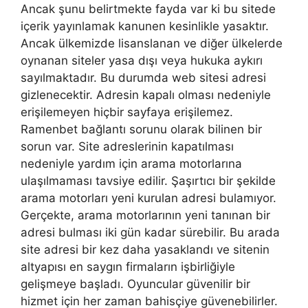
Ancak şunu belirtmekte fayda var ki bu sitede
içerik yayınlamak kanunen kesinlikle yasaktır.
Ancak ülkemizde lisanslanan ve diğer ülkelerde
oynanan siteler yasa dışı veya hukuka aykırı
sayılmaktadır. Bu durumda web sitesi adresi
gizlenecektir. Adresin kapalı olması nedeniyle
erişilemeyen hiçbir sayfaya erişilemez.
Ramenbet bağlantı sorunu olarak bilinen bir
sorun var. Site adreslerinin kapatılması
nedeniyle yardım için arama motorlarına
ulaşılmaması tavsiye edilir. Şaşırtıcı bir şekilde
arama motorları yeni kurulan adresi bulamıyor.
Gerçekte, arama motorlarının yeni tanınan bir
adresi bulması iki gün kadar sürebilir. Bu arada
site adresi bir kez daha yasaklandı ve sitenin
altyapısı en saygın firmaların işbirliğiyle
gelişmeye başladı. Oyuncular güvenilir bir
hizmet için her zaman bahisçiye güvenebilirler.