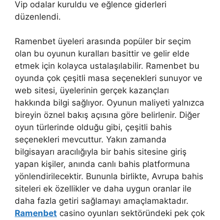
Vip odalar kuruldu ve eğlence giderleri
düzenlendi.
Ramenbet üyeleri arasında popüler bir seçim
olan bu oyunun kuralları basittir ve gelir elde
etmek için kolayca ustalaşılabilir. Ramenbet bu
oyunda çok çeşitli masa seçenekleri sunuyor ve
web sitesi, üyelerinin gerçek kazançları
hakkında bilgi sağlıyor. Oyunun maliyeti yalnızca
bireyin öznel bakış açısına göre belirlenir. Diğer
oyun türlerinde olduğu gibi, çeşitli bahis
seçenekleri mevcuttur. Yakın zamanda
bilgisayarı aracılığıyla bir bahis sitesine giriş
yapan kişiler, anında canlı bahis platformuna
yönlendirilecektir. Bununla birlikte, Avrupa bahis
siteleri ek özellikler ve daha uygun oranlar ile
daha fazla getiri sağlamayı amaçlamaktadır.
Ramenbet
casino oyunları sektöründeki pek çok