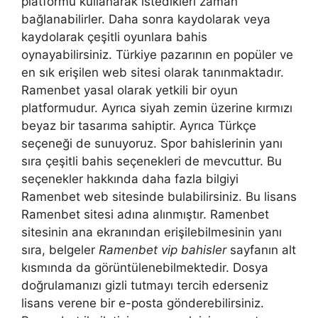
platformu kullanarak istedikleri zaman
bağlanabilirler. Daha sonra kaydolarak veya
kaydolarak çeşitli oyunlara bahis
oynayabilirsiniz. Türkiye pazarının en popüler ve
en sık erişilen web sitesi olarak tanınmaktadır.
Ramenbet yasal olarak yetkili bir oyun
platformudur. Ayrıca siyah zemin üzerine kırmızı
beyaz bir tasarıma sahiptir. Ayrıca Türkçe
seçeneği de sunuyoruz. Spor bahislerinin yanı
sıra çeşitli bahis seçenekleri de mevcuttur. Bu
seçenekler hakkında daha fazla bilgiyi
Ramenbet web sitesinde bulabilirsiniz. Bu lisans
Ramenbet sitesi adına alınmıştır. Ramenbet
sitesinin ana ekranından erişilebilmesinin yanı
sıra, belgeler
Ramenbet vip bahisler
sayfanın alt
kısmında da görüntülenebilmektedir. Dosya
doğrulamanızı gizli tutmayı tercih ederseniz
lisans verene bir e-posta gönderebilirsiniz.