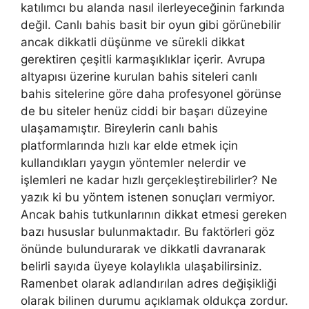
katılımcı bu alanda nasıl ilerleyeceğinin farkında
değil. Canlı bahis basit bir oyun gibi görünebilir
ancak dikkatli düşünme ve sürekli dikkat
gerektiren çeşitli karmaşıklıklar içerir. Avrupa
altyapısı üzerine kurulan bahis siteleri canlı
bahis sitelerine göre daha profesyonel görünse
de bu siteler henüz ciddi bir başarı düzeyine
ulaşamamıştır. Bireylerin canlı bahis
platformlarında hızlı kar elde etmek için
kullandıkları yaygın yöntemler nelerdir ve
işlemleri ne kadar hızlı gerçekleştirebilirler? Ne
yazık ki bu yöntem istenen sonuçları vermiyor.
Ancak bahis tutkunlarının dikkat etmesi gereken
bazı hususlar bulunmaktadır. Bu faktörleri göz
önünde bulundurarak ve dikkatli davranarak
belirli sayıda üyeye kolaylıkla ulaşabilirsiniz.
Ramenbet olarak adlandırılan adres değişikliği
olarak bilinen durumu açıklamak oldukça zordur.