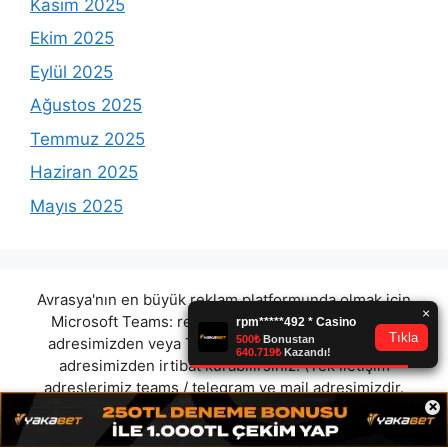
Kasım 2025
Ekim 2025
Eylül 2025
Ağustos 2025
Temmuz 2025
Haziran 2025
Mayıs 2025
Avrasya'nın en büyük reklam platformunda olmak için
Microsoft Teams:
reklam@avrasyamarketing.com
adresimizden veya Telegram: @Avrasyamarketing
adresimizden irtibat kurabilirsiniz. (Tek iletişim
adreslerimiz teams / telegram ve mail adresimizdir.
×
Harici hiçbir iletişim adresimiz bulunmamaktadır.
Lütfen itibar etmeyiniz.) Türkiye yasalarına göre 7258