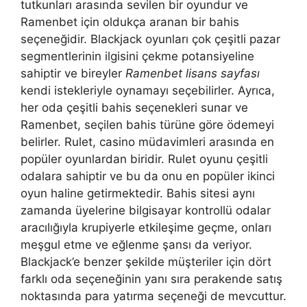
tutkunları arasında sevilen bir oyundur ve
Ramenbet için oldukça aranan bir bahis
seçeneğidir. Blackjack oyunları çok çeşitli pazar
segmentlerinin ilgisini çekme potansiyeline
sahiptir ve bireyler
Ramenbet lisans sayfası
kendi istekleriyle oynamayı seçebilirler. Ayrıca,
her oda çeşitli bahis seçenekleri sunar ve
Ramenbet, seçilen bahis türüne göre ödemeyi
belirler. Rulet, casino müdavimleri arasında en
popüler oyunlardan biridir. Rulet oyunu çeşitli
odalara sahiptir ve bu da onu en popüler ikinci
oyun haline getirmektedir. Bahis sitesi aynı
zamanda üyelerine bilgisayar kontrollü odalar
aracılığıyla krupiyerle etkileşime geçme, onları
meşgul etme ve eğlenme şansı da veriyor.
Blackjack’e benzer şekilde müşteriler için dört
farklı oda seçeneğinin yanı sıra perakende satış
noktasında para yatırma seçeneği de mevcuttur.