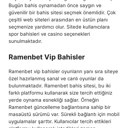
Bugün bahis oynamadan önce saygın ve
güvenilir bir bahis sitesi seçmek önemlidir. Çok
çeşitli web siteleri arasından en üstün planı
seçmenize yardımcı olur. Sitede kullanıcılara
spor bahisleri ve casino seçenekleri
sunulmaktadır.
Ramenbet Vip Bahisler
Ramenbet vip bahisler oyunların yanı sıra siteye
özel hazırlanmış sanal ve canlı oyunlar da
bulunmaktadır. Ramenbet bahis sitesi, bu iki
farklı platformu kullanarak size tercih ettiğiniz
yerde oynama esnekliği sağlar. Örneğin
Ramenbet güncelleme bağlantısına sahip bir
masaüstü sürümü var. Sürekli bağlantı için mobil
uygulamalar şarttır. Kullanıcılar tercih ettikleri