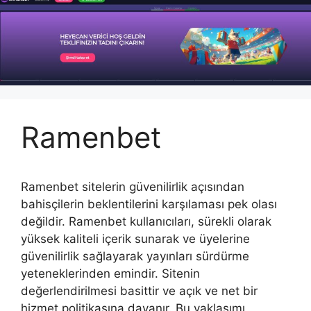
Ramenbet
Ramenbet sitelerin güvenilirlik açısından
bahisçilerin beklentilerini karşılaması pek olası
değildir. Ramenbet kullanıcıları, sürekli olarak
yüksek kaliteli içerik sunarak ve üyelerine
güvenilirlik sağlayarak yayınları sürdürme
yeteneklerinden emindir. Sitenin
değerlendirilmesi basittir ve açık ve net bir
hizmet politikasına dayanır. Bu yaklaşımı