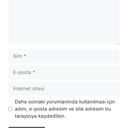
İsim
E-
posta
İnternet
sitesi
Daha sonraki yorumlarımda kullanılması için
adım, e-posta adresim ve site adresim bu
tarayıcıya kaydedilsin.