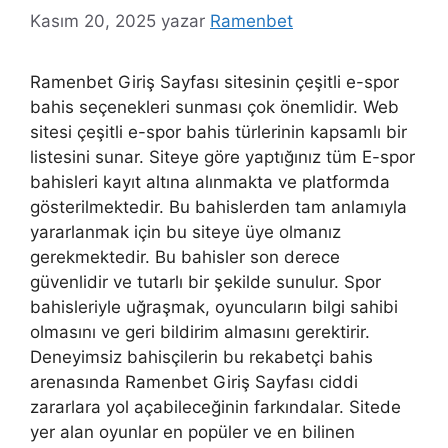
Kasım 20, 2025
yazar
Ramenbet
Ramenbet Giriş Sayfası sitesinin çeşitli e-spor
bahis seçenekleri sunması çok önemlidir. Web
sitesi çeşitli e-spor bahis türlerinin kapsamlı bir
listesini sunar. Siteye göre yaptığınız tüm E-spor
bahisleri kayıt altına alınmakta ve platformda
gösterilmektedir. Bu bahislerden tam anlamıyla
yararlanmak için bu siteye üye olmanız
gerekmektedir. Bu bahisler son derece
güvenlidir ve tutarlı bir şekilde sunulur. Spor
bahisleriyle uğraşmak, oyuncuların bilgi sahibi
olmasını ve geri bildirim almasını gerektirir.
Deneyimsiz bahisçilerin bu rekabetçi bahis
arenasında Ramenbet Giriş Sayfası ciddi
zararlara yol açabileceğinin farkındalar. Sitede
yer alan oyunlar en popüler ve en bilinen