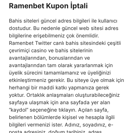
Ramenbet Kupon İptali
Bahis siteleri güncel adres bilgileri ile kullanıcı
dostudur. Bu nedenle güncel web sitesi adres
bilgilerine erişebilmeniz çok önemlidir.
Ramenbet Twitter canlı bahis sitesindeki çeşitli
çevrimiçi casino ve bahis sitelerinin
avantajlarından, bonuslarından ve
avantajlarından tam olarak yararlanmak için
üyelik sürecini tamamlamanız ve üyeliğinizi
etkinleştirmeniz gerekir. Bu siteye üye olmak için
herhangi bir maddi katkı yapmanıza gerek
yoktur. Ortaklık anlaşmaları oluşturabileceğiniz
sayfaya ulaşmak için ana sayfada yer alan
“kaydol” seçeneğine tıklayın. Açılan sayfa,
belirlenen bölümlerde kişisel ve hesapla ilgili
bilgileri vermenizi ister. Adınız, soyadınız, e-
posta adresiniz, doğum tarihiniz, adres