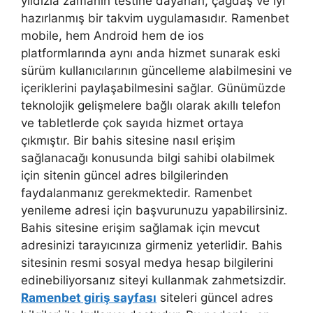
yıldızla zamanın testine dayanan, çağdaş ve iyi
hazırlanmış bir takvim uygulamasıdır. Ramenbet
mobile, hem Android hem de ios
platformlarında aynı anda hizmet sunarak eski
sürüm kullanıcılarının güncelleme alabilmesini ve
içeriklerini paylaşabilmesini sağlar. Günümüzde
teknolojik gelişmelere bağlı olarak akıllı telefon
ve tabletlerde çok sayıda hizmet ortaya
çıkmıştır. Bir bahis sitesine nasıl erişim
sağlanacağı konusunda bilgi sahibi olabilmek
için sitenin güncel adres bilgilerinden
faydalanmanız gerekmektedir. Ramenbet
yenileme adresi için başvurunuzu yapabilirsiniz.
Bahis sitesine erişim sağlamak için mevcut
adresinizi tarayıcınıza girmeniz yeterlidir. Bahis
sitesinin resmi sosyal medya hesap bilgilerini
edinebiliyorsanız siteyi kullanmak zahmetsizdir.
Ramenbet giriş sayfası
siteleri güncel adres