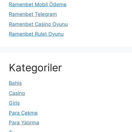
Ramenbet Mobil Ödeme
Ramenbet Telegram
Ramenbet Casino Oyunu
Ramenbet Rulet Oyunu
Kategoriler
Bahis
Casino
Giriş
Para Çekme
Para Yatırma