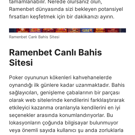
tamamlanabilir. Nerede olursanız olun,
Ramenbet dünyasında sizi bekleyen potansiyel
fırsatları keşfetmek için bir dakikanızı ayırın.
Ramenbet Canlı Bahis Sitesi
Ramenbet Canlı Bahis
Sitesi
Poker oyununun kökenleri kahvehanelerde
oynandığı ilk günlere kadar uzanmaktadır. Bahis
sağlayıcıları, genişleme çabalarının bir parçası
olarak web sitelerinde kendilerini farklılaştırarak
etkileyici kazanma oranlarıyla kendilerini en iyi
seçenekler arasında konumlandırıyorlar. Bu
lokasyonların çoğunda bilgisayar bulunmuyor
veya önemli sayıda kullanıcı şu anda zorluklarla