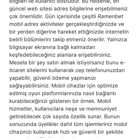
bilgileri ile kullanıcı dostudur. Bu nedenle, en
güncel web sitesi adres bilgilerine erişebilmeniz
çok önemlidir. Gün içerisinde çeşitli
Ramenbet
mobil adres
aktiviteler gerçekleştirdiğinizde ve
bir yerden diğerine hareket ettiğinizde internetin
belirli bölümlerini takip etmeniz önerilir. Yalnızca
bilgisayar ekranına bağlı kalmadan
keşfedebileceğiniz alanlara erişebilirsiniz.
Mesela bir şey satın almak istiyorsanız bunu e-
ticaret sitelerini kullanarak cep telefonunuzdan
yapabilir, güvenli ödeme yapmanızı
sağlayabilirsiniz. Mobil cihazlar için optimize
edilmiş oyun platformlarınızla nasıl bağlantı
kurabileceğinizi gösteren bir örnek. Mobil
hizmetler, kullanıcılara neşe ve memnuniyet
getirebilecek çok sayıda özellik sunar. Bunun
sonucunda üyelikler dahil tüm işlemleriniz mobil
cihazınızı kullanarak hızlı ve güvenli bir şekilde