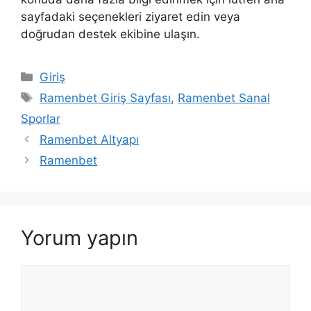
sayfadaki seçenekleri ziyaret edin veya
doğrudan destek ekibine ulaşın.
Kategoriler
Giriş
Etiketler
Ramenbet Giriş Sayfası
,
Ramenbet Sanal
Sporlar
Ramenbet Altyapı
Ramenbet
Yorum yapın
Yorum