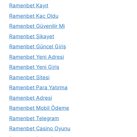
Ramenbet Kayıt
Ramenbet Kaç Oldu
Ramenbet Güvenilir Mi
Ramenbet Şikayet
Ramenbet Güncel Giriş
Ramenbet Yeni Adresi
Ramenbet Yeni Giriş
Ramenbet Sitesi
Ramenbet Para Yatırma
Ramenbet Adresi
Ramenbet Mobil Ödeme
Ramenbet Telegram
Ramenbet Casino Oyunu