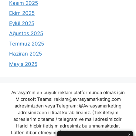
Kasım 2025
Ekim 2025
Eylül 2025
Ağustos 2025
Temmuz 2025
Haziran 2025
Mayıs 2025
Avrasya'nın en büyük reklam platformunda olmak için
Microsoft Teams:
reklam@avrasyamarketing.com
adresimizden veya Telegram: @Avrasyamarketing
adresimizden irtibat kurabilirsiniz. (Tek iletişim
adreslerimiz teams / telegram ve mail adresimizdir.
Harici hiçbir iletişim adresimiz bulunmamaktadır.
Lütfen itibar etmeyiniz.) Türkiye yasalarına göre 7258