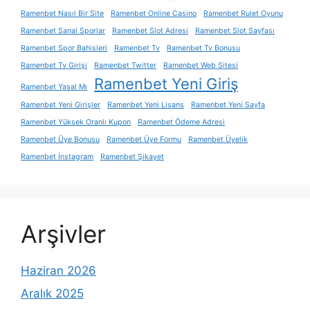
Ramenbet Nasıl Bir Site
Ramenbet Online Casino
Ramenbet Rulet Oyunu
Ramenbet Sanal Sporlar
Ramenbet Slot Adresi
Ramenbet Slot Sayfası
Ramenbet Spor Bahisleri
Ramenbet Tv
Ramenbet Tv Bonusu
Ramenbet Tv Girişi
Ramenbet Twitter
Ramenbet Web Sitesi
Ramenbet Yeni Giriş
Ramenbet Yasal Mı
Ramenbet Yeni Girişler
Ramenbet Yeni Lisans
Ramenbet Yeni Sayfa
Ramenbet Yüksek Oranlı Kupon
Ramenbet Ödeme Adresi
Ramenbet Üye Bonusu
Ramenbet Üye Formu
Ramenbet Üyelik
Ramenbet İnstagram
Ramenbet Şikayet
Arşivler
Haziran 2026
Aralık 2025