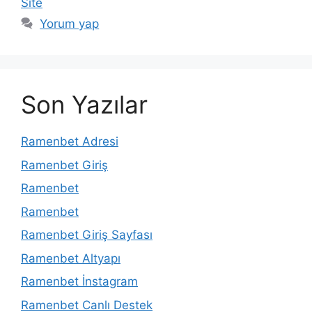
Site
Yorum yap
Son Yazılar
Ramenbet Adresi
Ramenbet Giriş
Ramenbet
Ramenbet
Ramenbet Giriş Sayfası
Ramenbet Altyapı
Ramenbet İnstagram
Ramenbet Canlı Destek