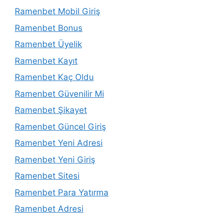
Ramenbet Mobil Giriş
Ramenbet Bonus
Ramenbet Üyelik
Ramenbet Kayıt
Ramenbet Kaç Oldu
Ramenbet Güvenilir Mi
Ramenbet Şikayet
Ramenbet Güncel Giriş
Ramenbet Yeni Adresi
Ramenbet Yeni Giriş
Ramenbet Sitesi
Ramenbet Para Yatırma
Ramenbet Adresi