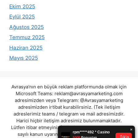
Ekim 2025
Eylül 2025
Ağustos 2025
Temmuz 2025
Haziran 2025
Mayıs 2025
Avrasya'nın en büyük reklam platformunda olmak için
Microsoft Teams:
reklam@avrasyamarketing.com
adresimizden veya Telegram: @Avrasyamarketing
adresimizden irtibat kurabilirsiniz. (Tek iletişim
adreslerimiz teams / telegram ve mail adresimizdir.
Harici hiçbir iletişim adresimiz bulunmamaktadır.
Lütfen itibar etmeyiniz.) Türkiye yasalarına göre 7258
sayılı kanun uyarınca yasa dışı bahis oynamanın