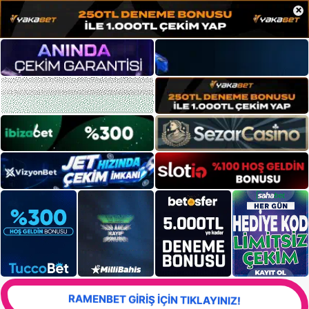
×
RAMENBET GİRİŞ İÇİN TIKLAYINIZ!