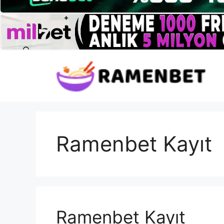
İçeriğe
atla
Ramenbet Kayıt
Ramenbet Kayıt