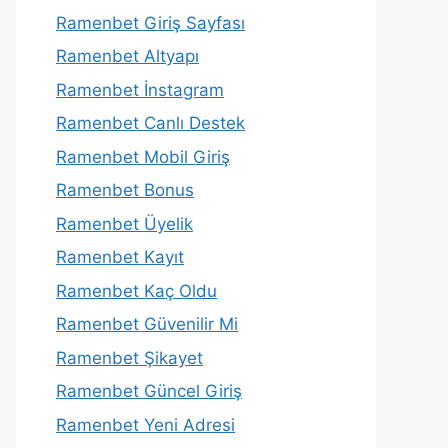
Ramenbet Giriş Sayfası
Ramenbet Altyapı
Ramenbet İnstagram
Ramenbet Canlı Destek
Ramenbet Mobil Giriş
Ramenbet Bonus
Ramenbet Üyelik
Ramenbet Kayıt
Ramenbet Kaç Oldu
Ramenbet Güvenilir Mi
Ramenbet Şikayet
Ramenbet Güncel Giriş
Ramenbet Yeni Adresi