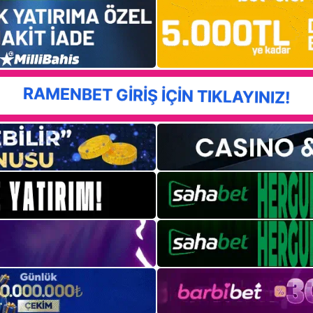
RAMENBET GİRİŞ İÇİN TIKLAYINIZ!