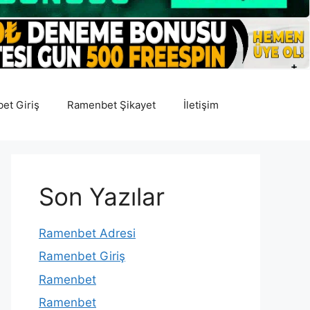
et Giriş
Ramenbet Şikayet
İletişim
Son Yazılar
Ramenbet Adresi
Ramenbet Giriş
Ramenbet
Ramenbet