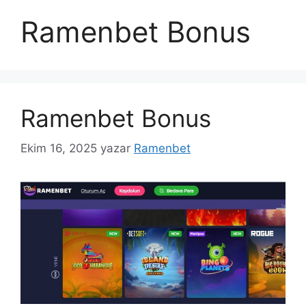
Ramenbet Bonus
Ramenbet Bonus
Ekim 16, 2025
yazar
Ramenbet