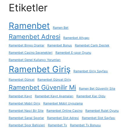
Etiketler
Ramenbet
Ramen Bet
Ramenbet Adresi
Ramenbet Altyapı
Ramenbet Bingo Oranlar
Ramenbet Bonus
Ramenbet Canlı Destek
Ramenbet Casino Seçenekleri
Ramenbet E-spor Oyunu
Ramenbet Genel Kullanıcı Yorumları
Ramenbet Giriş
Ramenbet Giriş Sayfası
Ramenbet Güncel
Ramenbet Güncel Giriş
Ramenbet Güvenilir Mi
Ramen Bet Güvenilir Site
Ramenbet Kayıt
Ramenbet Kayıt Aşamaları
Ramenbet Kaç Oldu
Ramenbet Mobil Giriş
Ramenbet Mobil Uygulama
Ramenbet Nasıl Bir Site
Ramenbet Online Casino
Ramenbet Rulet Oyunu
Ramenbet Sanal Sporlar
Ramenbet Slot Adresi
Ramenbet Slot Sayfası
Ramenbet Spor Bahisleri
Ramenbet Tv
Ramenbet Tv Bonusu