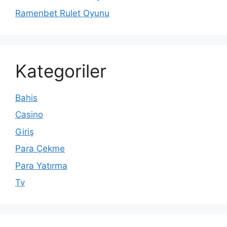
Ramenbet Rulet Oyunu
Kategoriler
Bahis
Casino
Giriş
Para Çekme
Para Yatırma
Tv