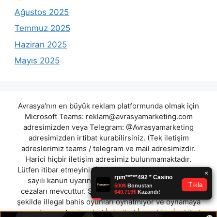
Ağustos 2025
Temmuz 2025
Haziran 2025
Mayıs 2025
Avrasya'nın en büyük reklam platformunda olmak için
Microsoft Teams:
reklam@avrasyamarketing.com
adresimizden veya Telegram: @Avrasyamarketing
adresimizden irtibat kurabilirsiniz. (Tek iletişim
adreslerimiz teams / telegram ve mail adresimizdir.
Harici hiçbir iletişim adresimiz bulunmamaktadır.
Lütfen itibar etmeyiniz.) Türkiye yasalarına göre 7258
sayılı kanun uyarınca yasa dışı bahis oynamanın
cezaları mevcuttur. Şu an bulunduğunuz site hiç bir
şekilde illegal bahis oyunları oynatmıyor ve oynamaya
aracı olmuyordur.
innabet
|
virajbet
|
gambizo
|
rakibet