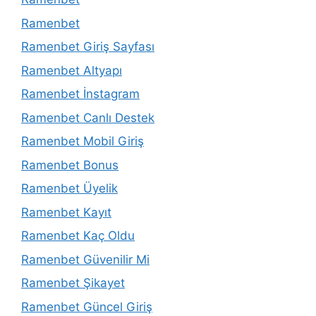
Ramenbet
Ramenbet Giriş Sayfası
Ramenbet Altyapı
Ramenbet İnstagram
Ramenbet Canlı Destek
Ramenbet Mobil Giriş
Ramenbet Bonus
Ramenbet Üyelik
Ramenbet Kayıt
Ramenbet Kaç Oldu
Ramenbet Güvenilir Mi
Ramenbet Şikayet
Ramenbet Güncel Giriş