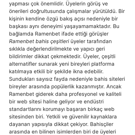
yapması çok önemlidir. Üyelerin görüş ve
önerileri doğrultusunda çalışmalar yürütüldü. Bir
kişinin kendine özgü bakış açısı nedeniyle bir
başkası aynı deneyimi yaşayamamaktadır. Bu
bağlamda Ramenbet ifade ettiği görüşler
Ramenbet bahis çeşitleri
üyeler tarafından
sıklıkla değerlendirilmekte ve yapıcı geri
bildirimler dikkat çekmektedir. Üyeler, çeşitli
alternatifler sunarak yeni bireyleri platforma
katılmaya etkili bir şekilde ikna edebilir.
Sundukları sayısız fayda nedeniyle bahis siteleri
bireyler arasında popülerlik kazanmıştır. Ancak
Ramenbet giderek daha profesyonel ve kaliteli
bir web sitesi haline geliyor ve endüstri
standartlarını korumayı başaran birkaç web
sitesinden biri. Yetkili ve güvenilir kaynaklara
dayanan yapısıyla dikkat çekiyor. Bahisçiler
arasında en bilinen isimlerden biri de üyeleri