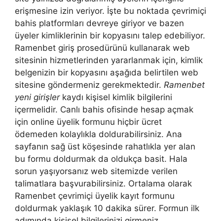
erişmesine izin veriyor. İşte bu noktada çevrimiçi
bahis platformları devreye giriyor ve bazen
üyeler kimliklerinin bir kopyasını talep edebiliyor.
Ramenbet giriş prosedürünü kullanarak web
sitesinin hizmetlerinden yararlanmak için, kimlik
belgenizin bir kopyasını aşağıda belirtilen web
sitesine göndermeniz gerekmektedir.
Ramenbet
yeni girişler
kaydı kişisel kimlik bilgilerini
içermelidir. Canlı bahis ofisinde hesap açmak
için online üyelik formunu hiçbir ücret
ödemeden kolaylıkla doldurabilirsiniz. Ana
sayfanın sağ üst köşesinde rahatlıkla yer alan
bu formu doldurmak da oldukça basit. Hala
sorun yaşıyorsanız web sitemizde verilen
talimatlara başvurabilirsiniz. Ortalama olarak
Ramenbet çevrimiçi üyelik kayıt formunu
doldurmak yaklaşık 10 dakika sürer. Formun ilk
adımında kişisel bilgilerinizi girmeniz