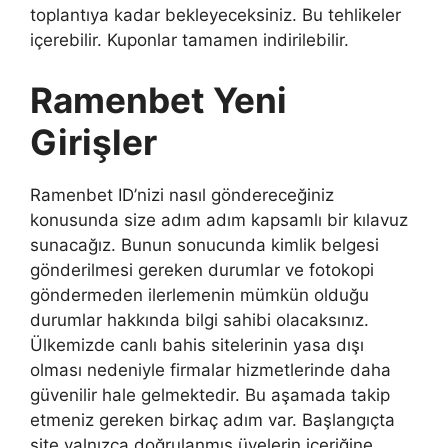
toplantıya kadar bekleyeceksiniz. Bu tehlikeler
içerebilir. Kuponlar tamamen indirilebilir.
Ramenbet Yeni
Girişler
Ramenbet ID’nizi nasıl göndereceğiniz
konusunda size adım adım kapsamlı bir kılavuz
sunacağız. Bunun sonucunda kimlik belgesi
gönderilmesi gereken durumlar ve fotokopi
göndermeden ilerlemenin mümkün olduğu
durumlar hakkında bilgi sahibi olacaksınız.
Ülkemizde canlı bahis sitelerinin yasa dışı
olması nedeniyle firmalar hizmetlerinde daha
güvenilir hale gelmektedir. Bu aşamada takip
etmeniz gereken birkaç adım var. Başlangıçta
site yalnızca doğrulanmış üyelerin içeriğine