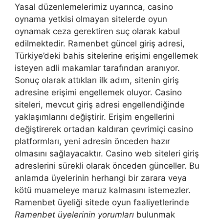
Yasal düzenlemelerimiz uyarınca, casino
oynama yetkisi olmayan sitelerde oyun
oynamak ceza gerektiren suç olarak kabul
edilmektedir. Ramenbet güncel giriş adresi,
Türkiye’deki bahis sitelerine erişimi engellemek
isteyen adli makamlar tarafından aranıyor.
Sonuç olarak attıkları ilk adım, sitenin giriş
adresine erişimi engellemek oluyor. Casino
siteleri, mevcut giriş adresi engellendiğinde
yaklaşımlarını değiştirir. Erişim engellerini
değiştirerek ortadan kaldıran çevrimiçi casino
platformları, yeni adresin önceden hazır
olmasını sağlayacaktır. Casino web siteleri giriş
adreslerini sürekli olarak önceden günceller. Bu
anlamda üyelerinin herhangi bir zarara veya
kötü muameleye maruz kalmasını istemezler.
Ramenbet üyeliği sitede oyun faaliyetlerinde
Ramenbet üyelerinin yorumları
bulunmak