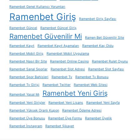
Ramenbet Genel Kullanıcı Yorumları
Ramenbet Giriş
Ramenbet Giriş Sayfası
Ramenbet Güncel
Ramenbet Güncel Giriş
Ramenbet Güvenilir Mi
Ramen Bet Güvenilir Site
Ramenbet Kayıt
Ramenbet Kayıt Aşamaları
Ramenbet Kaç Oldu
Ramenbet Mobil Giriş
Ramenbet Mobil Uygulama
Ramenbet Nasıl Bir Site
Ramenbet Online Casino
Ramenbet Rulet Oyunu
Ramenbet Sanal Sporlar
Ramenbet Slot Adresi
Ramenbet Slot Sayfası
Ramenbet Spor Bahisleri
Ramenbet Tv
Ramenbet Tv Bonusu
Ramenbet Tv Girişi
Ramenbet Twitter
Ramenbet Web Sitesi
Ramenbet Yeni Giriş
Ramenbet Yasal Mı
Ramenbet Yeni Girişler
Ramenbet Yeni Lisans
Ramenbet Yeni Sayfa
Ramenbet Yüksek Oranlı Kupon
Ramenbet Ödeme Adresi
Ramenbet Üye Bonusu
Ramenbet Üye Formu
Ramenbet Üyelik
Ramenbet İnstagram
Ramenbet Şikayet