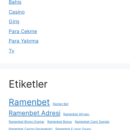
Bahis
Casino
Giriş
Para Çekme
Para Yatırma
Tv
Etiketler
Ramenbet
Ramen Bet
Ramenbet Adresi
Ramenbet Altyapı
Ramenbet Bingo Oranlar
Ramenbet Bonus
Ramenbet Canlı Destek
Ramenbet Casino Seçenekleri
Ramenbet E-spor Oyunu