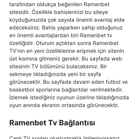
tarafından oldukça beğenilen Ramenbet
sitesidir. Özellikle bahislerinizi bu siteye
koyduğunuzda çok sayıda önemli avantaj elde
edeceksiniz. Bahis yaparken sahip olduğunuz
en önemli avantajlardan biri Ramenbet tv
özelliğidir. Oturum açtıktan sonra Ramenbet
TV’nin en yeni özelliklerine erişmek için sitenin
üst kısmına gitmeniz gerekir. Bu sayfada web
sitesinin TV bölümünü bulacaksınız. Bir
sekmeye tıkladığınızda yeni bir sayfa
görünecektir. Bu sayfada devam eden futbol ve
basketbol sporlarına bağlantılar verilmektedir.
İzlemek istediğiniz oyunun üzerine tıkladığınızda
oyun anında ekranın ortasında görünecektir.
Ramenbet Tv Bağlantısı
Canlı TV şovları oluşturmakla ilgileniyorsanız,