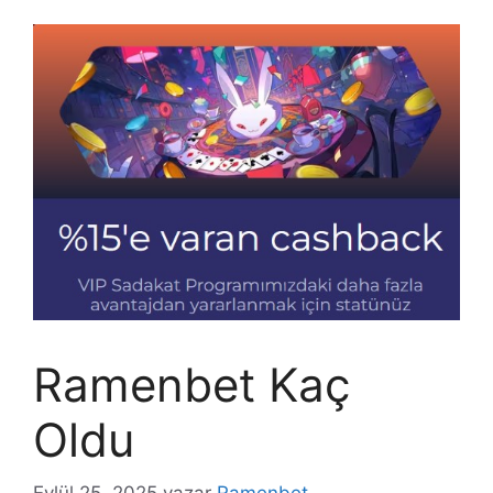
Ramenbet Kaç
Oldu