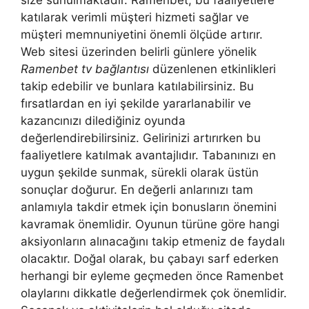
katılarak verimli müşteri hizmeti sağlar ve
müşteri memnuniyetini önemli ölçüde artırır.
Web sitesi üzerinden belirli günlere yönelik
Ramenbet tv bağlantısı
düzenlenen etkinlikleri
takip edebilir ve bunlara katılabilirsiniz. Bu
fırsatlardan en iyi şekilde yararlanabilir ve
kazancınızı dilediğiniz oyunda
değerlendirebilirsiniz. Gelirinizi artırırken bu
faaliyetlere katılmak avantajlıdır. Tabanınızı en
uygun şekilde sunmak, sürekli olarak üstün
sonuçlar doğurur. En değerli anlarınızı tam
anlamıyla takdir etmek için bonusların önemini
kavramak önemlidir. Oyunun türüne göre hangi
aksiyonların alınacağını takip etmeniz de faydalı
olacaktır. Doğal olarak, bu çabayı sarf ederken
herhangi bir eyleme geçmeden önce Ramenbet
olaylarını dikkatle değerlendirmek çok önemlidir.