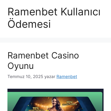
Ramenbet Kullanıcı
Ödemesi
Ramenbet Casino
Oyunu
Temmuz 10, 2025
yazar
Ramenbet