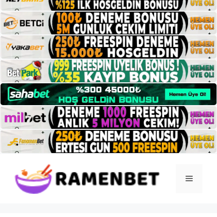
İçeriğe
atla
Menü