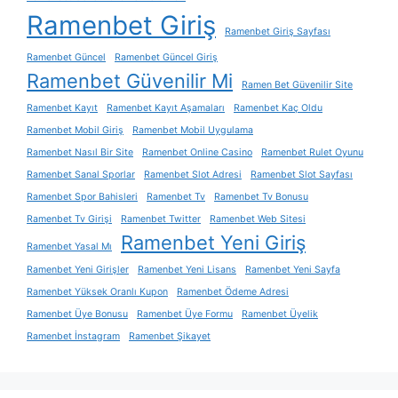
Ramenbet Giriş
Ramenbet Giriş Sayfası
Ramenbet Güncel
Ramenbet Güncel Giriş
Ramenbet Güvenilir Mi
Ramen Bet Güvenilir Site
Ramenbet Kayıt
Ramenbet Kayıt Aşamaları
Ramenbet Kaç Oldu
Ramenbet Mobil Giriş
Ramenbet Mobil Uygulama
Ramenbet Nasıl Bir Site
Ramenbet Online Casino
Ramenbet Rulet Oyunu
Ramenbet Sanal Sporlar
Ramenbet Slot Adresi
Ramenbet Slot Sayfası
Ramenbet Spor Bahisleri
Ramenbet Tv
Ramenbet Tv Bonusu
Ramenbet Tv Girişi
Ramenbet Twitter
Ramenbet Web Sitesi
Ramenbet Yeni Giriş
Ramenbet Yasal Mı
Ramenbet Yeni Girişler
Ramenbet Yeni Lisans
Ramenbet Yeni Sayfa
Ramenbet Yüksek Oranlı Kupon
Ramenbet Ödeme Adresi
Ramenbet Üye Bonusu
Ramenbet Üye Formu
Ramenbet Üyelik
Ramenbet İnstagram
Ramenbet Şikayet