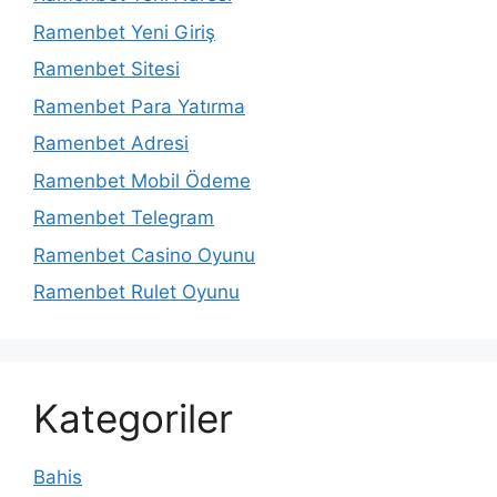
Ramenbet Yeni Giriş
Ramenbet Sitesi
Ramenbet Para Yatırma
Ramenbet Adresi
Ramenbet Mobil Ödeme
Ramenbet Telegram
Ramenbet Casino Oyunu
Ramenbet Rulet Oyunu
Kategoriler
Bahis